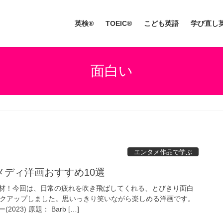
英検®
TOEIC®
こども英語
学び直し
面白い
エンタメ作品で学ぶ
メディ洋画おすすめ10選
材！今回は、日常の疲れを吹き飛ばしてくれる、とびきり面白
ックアップしました。思いっきり笑いながら楽しめる洋画です。
23) 原題： Barb […]