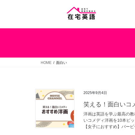
コ
ナ
ン
ビ
テ
ゲ
ン
ー
ツ
シ
へ
ョ
ス
ン
キ
に
ッ
移
HOME
面白い
プ
動
2025年9月4日
笑える！面白いコ
洋画は英語を学ぶ最高の教
いコメディ洋画を10本ピ
【女子におすすめ】バービー(20