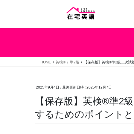
コ
ナ
ン
ビ
テ
ゲ
ン
ー
ツ
シ
へ
ョ
ス
ン
キ
に
ッ
移
HOME
英検®
準2級
【保存版】英検®準2級二次試
プ
動
2025年9月4日
/ 最終更新日時 :
2025年12月7日
【保存版】英検®準2級
するためのポイントと