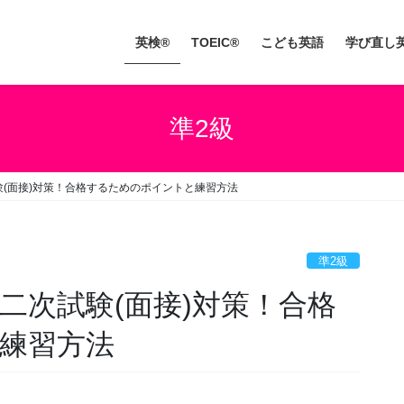
英検®
TOEIC®
こども英語
学び直し
準2級
験(面接)対策！合格するためのポイントと練習方法
準2級
二次試験(面接)対策！合格
練習方法