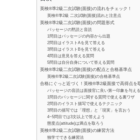
英検®準2級二次試験(面接)の流れをチェック！
英検®準2級 二次試験(面接)流れと注意点
英検®準2級二次試験(面接)の問題形式
パッセージの黙読と音読
1問目はパッセージの内容から出題
2問目はイラストAを見て答える
3問目はイラストBを見て答える
4問目は意見を答える質問
5問目は自分自身について答える質問
英検®準2級二次試験(面接)の配点と合格基準点
英検®準2級二次試験(面接)の合格基準点
合格にぐっと近づく！英検®準2級面接で高得点を
パッセージの音読は面接官に良い第一印象を与え
1問目のパッセージに関する質問で使える裏ワザ
2問目のイラスト描写で使えるテクニック
3問目の描写では「理想」と「現実」を言おう
4~5問目では3文以上で答えよう
態度点(attitude)は満点を取ろう
英検®準2級二次試験(面接)の練習方法
独学でできる練習法