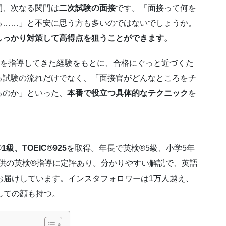
間、次なる関門は
二次試験の面接
です。「面接って何を
る……」と不安に思う方も多いのではないでしょうか。
しっかり対策して高得点を狙うことができます。
んを指導してきた経験をもとに、合格にぐっと近づくた
る試験の流れだけでなく、「面接官がどんなところをチ
るのか」といった、
本番で役立つ具体的なテクニック
を
1級、TOEIC®925
を取得。年長で英検®5級、小学5年
子供の英検®指導に定評あり。分かりやすい解説で、英語
お届けしています。インスタフォロワーは1万人越え、
しての顔も持つ。