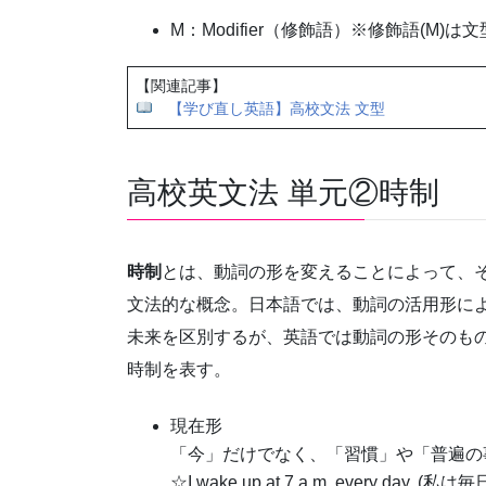
M：Modifier（修飾語）※修飾語(M
【関連記事】
【学び直し英語】高校文法 文型
高校英文法 単元②時制
時制
とは、動詞の形を変えることによって、
文法的な概念。日本語では、動詞の活用形に
未来を区別するが、英語では動詞の形そのも
時制を表す。
現在形
「今」だけでなく、「習慣」や「普遍の
☆I wake up at 7 a.m. every day.