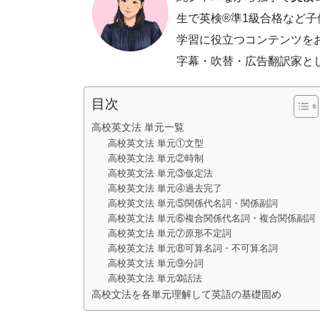
生で英検®準1級合格など
学習に役立つコンテンツを
字幕・吹替・広告翻訳家と
目次
高校英文法 単元一覧
高校英文法 単元①文型
高校英文法 単元②時制
高校英文法 単元③仮定法
高校英文法 単元④過去完了
高校英文法 単元⑤関係代名詞・関係副詞
高校英文法 単元⑥複合関係代名詞・複合関係副詞
高校英文法 単元⑦原形不定詞
高校英文法 単元⑧可算名詞・不可算名詞
高校英文法 単元⑨分詞
高校英文法 単元➉話法
高校文法を各単元理解して英語の基礎固め