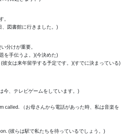
す。
ay. (私は昨日、図書館に行きました。)
」の使い分けが重要。
ork. (宿題を手伝うよ。)(今決めた)
 next year. (彼女は来年留学する予定です。)(すでに決まっている)
 now. (彼は今、テレビゲームをしています。)
en my mom called. （お母さんから電話があった時、私は音楽を
t the station. (彼らは駅で私たちを待っているでしょう。)