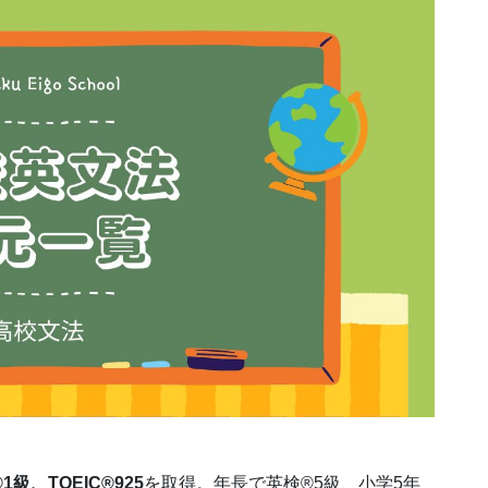
1級、TOEIC®925
を取得。年長で英検®5級、小学5年