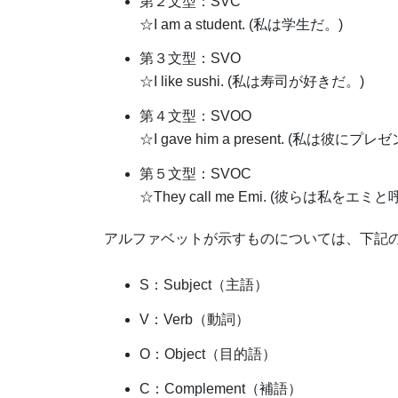
第２文型：SVC
☆I am a student. (私は学生だ。)
第３文型：SVO
☆I like sushi. (私は寿司が好きだ。)
第４文型：SVOO
☆I gave him a present. (私は彼に
第５文型：SVOC
☆They call me Emi. (彼らは私をエミ
アルファベットが示すものについては、下記
S：Subject（主語）
V：Verb（動詞）
O：Object（目的語）
C：Complement（補語）