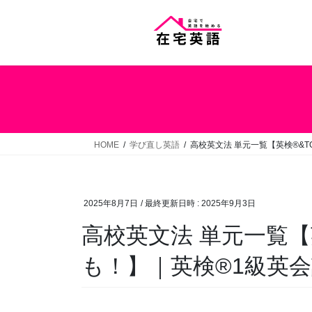
コ
ナ
ン
ビ
テ
ゲ
ン
ー
ツ
シ
へ
ョ
ス
ン
キ
に
ッ
移
HOME
学び直し英語
高校英文法 単元一覧【英検®&T
プ
動
2025年8月7日
/ 最終更新日時 :
2025年9月3日
高校英文法 単元一覧【英
も！】｜英検®1級英