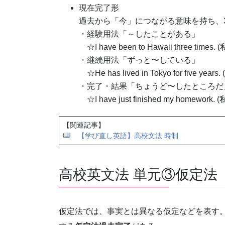
現在完了形
過去から「今」につながる意味を持ち、
・経験用法「～したことがある」
☆I have been to Hawaii three
・継続用法「ずっと〜している」
☆He has lived in Tokyo for fiv
・完了・結果「ちょうど〜したところだ
☆I have just finished my ho
【関連記事】
【学び直し英語】高校文法 時制
高校英文法 単元③仮定法
仮定法では、事実とは異なる仮定などを表す