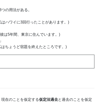
3つの用法がある。
 times. (私はハワイに3回行ったことがあります。)
e years. (彼は5年間、東京に住んでいます。)
」
mework. (私はちょうど宿題を終えたところです。)
。現在のことを仮定する
仮定法過去
と過去のことを仮定