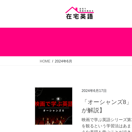
コ
ナ
ン
ビ
テ
ゲ
ン
ー
ツ
シ
へ
ョ
ス
ン
キ
に
ッ
移
HOME
2024年6月
プ
動
2024年6月17日
「オーシャンズ8
が解説】
映画で学ぶ英語シリーズ第
を観るという学習法はあま
うな表現も学ぶことができる