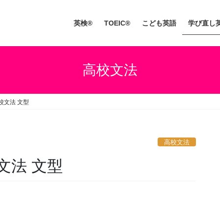
英検®
TOEIC®
こども英語
学び直し
高校文法
校文法 文型
高校文法
文法 文型