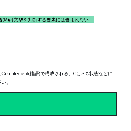
語(M)は文型を判断する要素には含まれない。
動詞)とComplement(補語)で構成される。CはSの状態などに
多い。