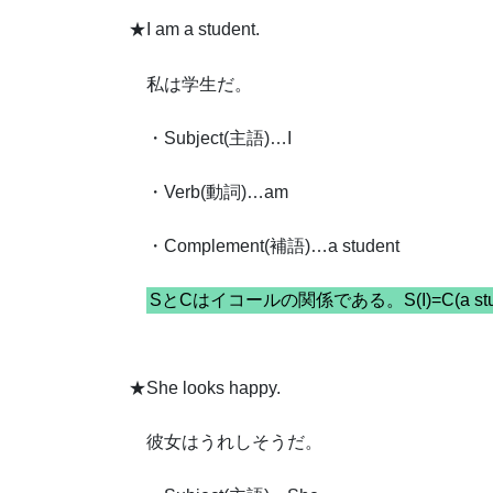
★I am a student.
私は学生だ。
・Subject(主語)…I
・Verb(動詞)…am
・Complement(補語)…a student
SとCはイコールの関係である。S(I)=C(a stud
★She looks happy.
彼女はうれしそうだ。