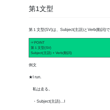
第1文型
第１文型(SV)は、Subject(主語)とVerb(動
☞POINT
第１文型(SV)
Subject(主語) + Verb(動詞)
例文
★I run.
私は走る。
・Subject(主語)…I