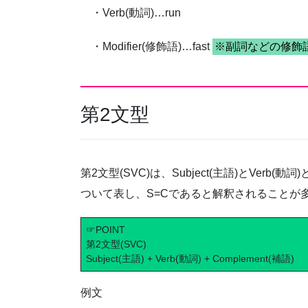
・Verb(動詞)…run
・Modifier(修飾語)…fast
※副詞などの修飾
第2文型
第2文型(SVC)は、Subject(主語)とVerb(
ついて表し、S=Cであると解釈されることが
☞POINT
第2文型(SVC)
Subject(主語) + Verb(動詞) + Complement(補語)
例文