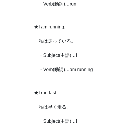
・Verb(動詞)…run
★I am running.
私は走っている。
・Subject(主語)…I
・Verb(動詞)…am running
★I run fast.
私は早く走る。
・Subject(主語)…I