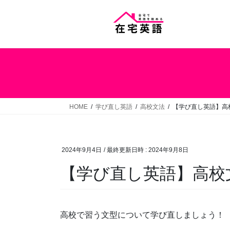
コ
ナ
ン
ビ
テ
ゲ
ン
ー
ツ
シ
へ
ョ
ス
ン
キ
に
ッ
移
HOME
学び直し英語
高校文法
【学び直し英語】高
プ
動
2024年9月4日
/ 最終更新日時 :
2024年9月8日
【学び直し英語】高校
高校で習う文型について学び直しましょう！