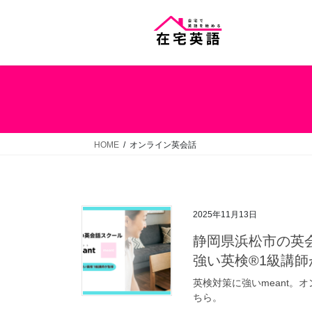
コ
ナ
ン
ビ
テ
ゲ
ン
ー
ツ
シ
へ
ョ
ス
ン
キ
に
ッ
移
HOME
オンライン英会話
プ
動
2025年11月13日
静岡県浜松市の英会
強い英検®1級講師
英検対策に強いmeant
ちら。