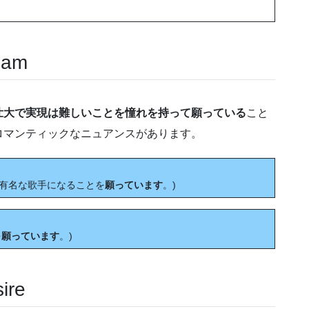
am
壮大で実現は難しいことを憧れを持って願っている
こと
ロマンティックなニュアンスがあります。
r. (彼女は有名な歌手になることを
願っています
。)
を
願っています
。)
re