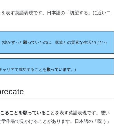
とを表す英語表現です。日本語の「切望する」に近いニ
mily. (彼がずっと
願って
いたのは、家族との質素な生活だけだっ
eer. (彼はキャリアで成功することを
願っています
。)
ecate
こることを願っている
ことを表す英語表現です。硬い
文学作品で見かけることがあります。日本語の「呪う」