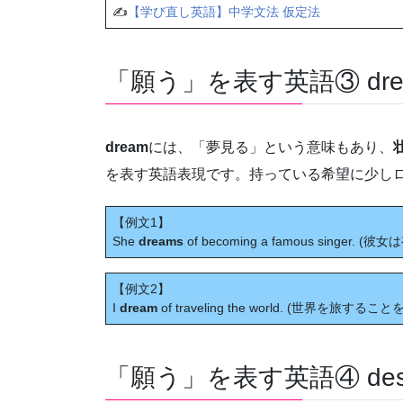
✍
【学び直し英語】中学文法 仮定法
「願う」を表す英語③ dre
dream
には、「夢見る」という意味もあり、
を表す英語表現です。持っている希望に少し
【例文1】
She
dreams
of becoming a famous singe
【例文2】
I
dream
of traveling the world. (世界を旅すること
「願う」を表す英語④ desi