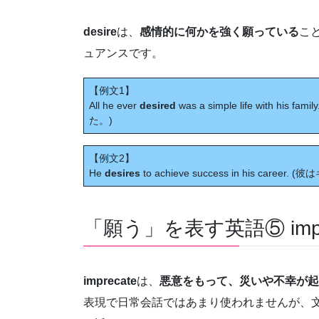
desire
は、
感情的に何かを強く願っている
こ
ュアンスです。
【例文1】
All he ever
desired
was a simple life with his fa
た。)
【例文2】
He
desires
to achieve success in his car
「願う」を表す英語⑤ impr
imprecate
は、
悪意をもって、災いや不幸が起
表現で日常会話ではあまり使われませんが、