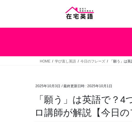
コ
ナ
ン
ビ
テ
ゲ
ン
ー
ツ
シ
へ
ョ
ス
ン
キ
に
ッ
移
HOME
学び直し英語
今日のフレーズ
「願う」は英
プ
動
2025年10月3日
/ 最終更新日時 :
2025年10月1日
「願う」は英語で？4
ロ講師が解説【今日のフ