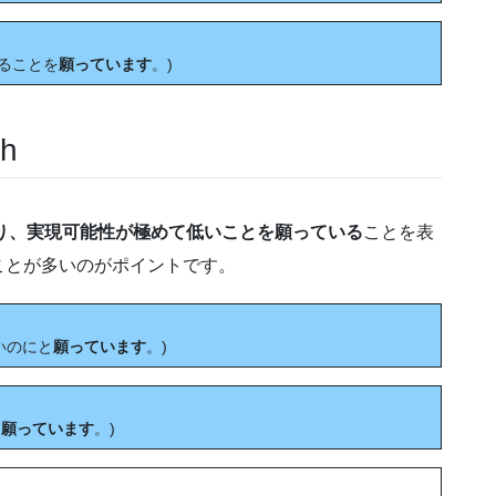
を訪れることを
願っています
。)
h
り、実現可能性が極めて低いことを願っている
ことを表
ことが多いのがポイントです。
らいいのにと
願っています
。)
を
願っています
。)