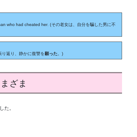
the man who had cheated her. (その老女は、自分を騙した男に不
(彼は振り返り、静かに復讐を
願った
。)
さまざま
した。