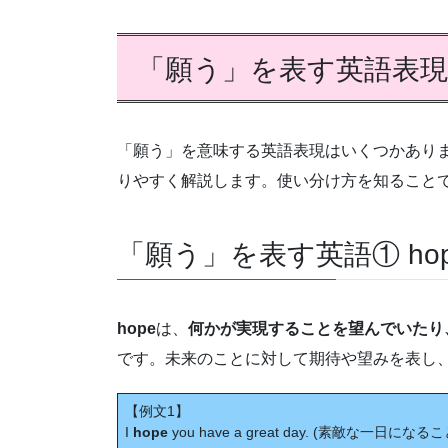
「願う」を表す英語表現
「願う」を意味する英語表現はいくつかあり
りやすく解説します。使い分け方を知ること
「願う」を表す英語① ho
hope
は、
何かが実現することを望んでいたり
です。未来のことに対して期待や望みを表し
【例文1】
I
hope
you have a great day. (素敵な一日になる