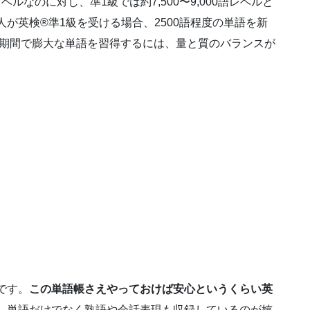
ベルなのに対し、準1級では約7,500〜9,000語レベルと
が英検®準1級を受ける場合、2500語程度の単語を新
短期間で膨大な単語を習得するには、量と質のバランスが
です。
この単語帳さえやっておけば安心というくらい英
。
単語だけでなく熟語や会話表現も収録しているのが嬉