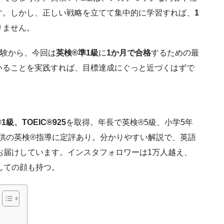
す。しかし、正しい戦略を立てて集中的に学習すれば、
1
りません。
経験から、今回は
英検®準1級
に
1か月で合格
するための最
いることを実践すれば、目標達成にぐっと近づくはずで
1級、TOEIC®925
を取得。年長で英検®5級、小学5年
子供の英検®指導に定評あり。分かりやすい解説で、英語
お届けしています。インスタフォロワーは1万人越え、
しての顔も持つ。