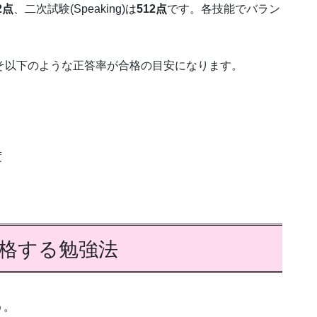
2点
、二次試験(Speaking)は
512点
です。各技能でバラン
そ以下のような正答率が合格の目安になります。
度
合格する勉強法
う。