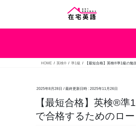
コ
ナ
ン
ビ
テ
ゲ
ン
ー
ツ
シ
へ
ョ
ス
ン
キ
に
ッ
移
HOME
英検®
準1級
【最短合格】英検®準1級の勉
プ
動
2025年8月28日
/ 最終更新日時 :
2025年11月26日
【最短合格】英検®準
で合格するためのロー