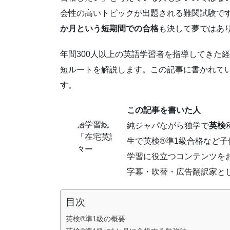
会性の高いトピックが出題される難関試験で
か月という短期間での合格
も決して夢ではあ
年間300人以上の英語学習者を指導してきた
短ルートを解説します。この記事に書かれて
す。
この記事を書いた人
純ジャパながら独学で
英検®
生で英検®準1級合格など
学習に役立つコンテンツを
字幕・吹替・広告翻訳家と
目次
英検®準1級の概要