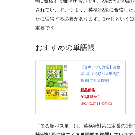
®に合格する確率が高いです。2級が5,000語レ
されています。つまり、英検®2級に合格した人
たに習得する必要があります。1か月という
重要です。
おすすめの単語帳
【音声アプリ対応】英検
準1級 でる順パス単 5訂
版 (旺文社英検書)
新品価格
￥1,815
から
(2024/9/27 13:43時点)
「でる順パス単」は、英検®対策に定番の1冊
検®準1級に出てくる単語帳を網羅しています