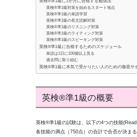
英検®準1級に1か月に合格する勉強法
英検®準1級対策を始めるスタート地点
英検®準1級の単語学習
英検®準1級の長文読解対策
英検®準1級のリスニング対策
英検®準1級のライティング対策
英検®準1級のスピーキング対策
英検®準1級に合格するためのスケジュール
単語は1日に100個以上見る
過去問に取り組む
英検®準1級に本気で受かりたい人のための徹底サ
英検®準1級の概要
英検®準1級の試験は、以下の4つの技能(Reading, Li
各技能の満点（750点）の合計で合否が決まる