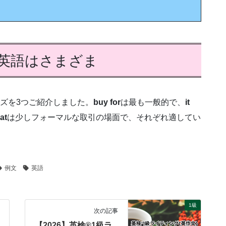
す英語はさまざま
ーズを3つご紹介しました。
buy for
は最も一般的で、
it
at
は少しフォーマルな取引の場面で、それぞれ適してい
。
例文
英語
1級
次の記事
【2026】英検®1級ラ