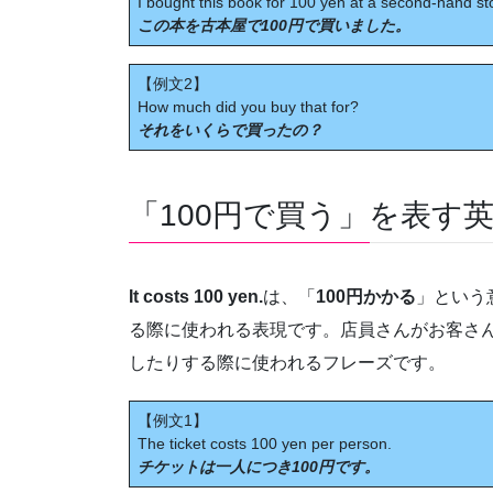
I bought this book for 100 yen at a second-hand st
この本を古本屋で100円で買いました。
【例文2】
How much did you buy that for?
それをいくらで買ったの？
「100円で買う」を表す英語②It
It costs 100 yen.
は、「
100円かかる
」という
る際に使われる表現です。店員さんがお客さ
したりする際に使われるフレーズです。
【例文1】
The ticket costs 100 yen per person.
チケットは一人につき100円です。