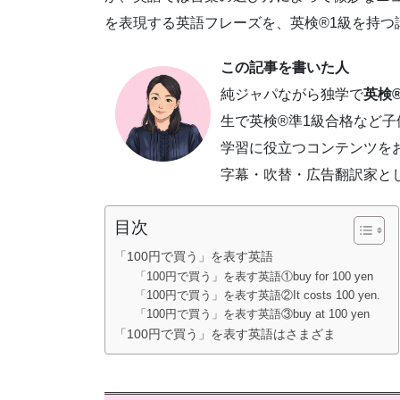
を表現する英語フレーズを、英検®1級を持つ
この記事を書いた人
純ジャパながら独学で
英検®
生で英検®準1級合格など
学習に役立つコンテンツを
字幕・吹替・広告翻訳家と
目次
「100円で買う」を表す英語
「100円で買う」を表す英語①buy for 100 yen
「100円で買う」を表す英語②It costs 100 yen.
「100円で買う」を表す英語③buy at 100 yen
「100円で買う」を表す英語はさまざま