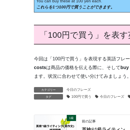
You can buy these at 100 yen each.
これらを1つ100円で買うことができます。
「100円で買う」を表
今回は「100円で買う」を表現する英語フレ
costs
は商品の価格を伝える際に、そして
buy 
ます。状況に合わせて使い分けてみましょう
今日のフレーズ
カテゴリー
100円で買う
今日のフレーズ
タグ
1級
前の記事
英検®1級ライティン