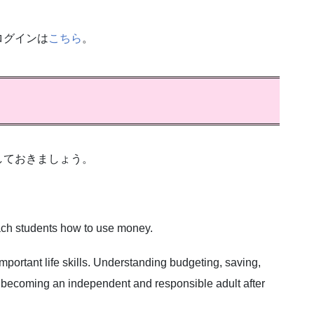
ログインは
こちら
。
しておきましょう。
each students how to use money.
mportant life skills. Understanding budgeting, saving,
r becoming an independent and responsible adult after