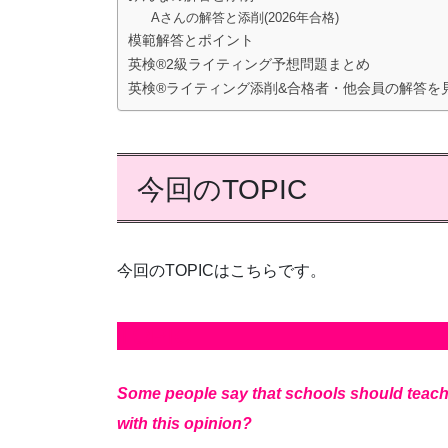
Aさんの解答と添削(2026年合格)
模範解答とポイント
英検®2級ライティング予想問題まとめ
英検®ライティング添削&合格者・他会員の解答を
今回のTOPIC
今回のTOPICはこちらです。
TOPIC
Some people say that schools should teach
with this opinion?