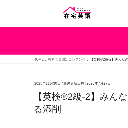
コ
ナ
ン
ビ
テ
ゲ
ン
ー
ツ
シ
へ
ョ
ス
ン
キ
に
ッ
移
HOME
有料会員限定コンテンツ
【英検®2級-2】みんなの
プ
動
2025年11月30日
/ 最終更新日時 :
2026年7月27日
【英検®2級-2】みんな
る添削