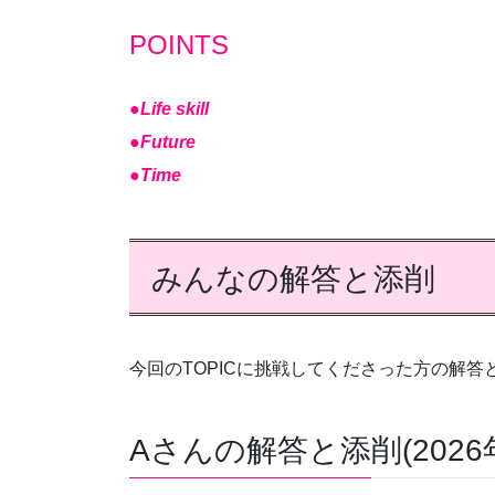
POINTS
●
Life skill
●
Future
●
Time
みんなの解答と添削
今回のTOPICに挑戦してくださった方の解
Aさんの解答と添削(2026