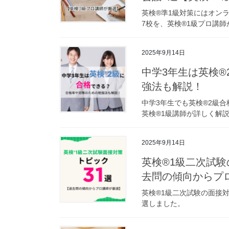
英検®準1級対策にはオン
7校を、英検®1級プロ講
2025年9月14日
中学3年生は英検
強法も解説！
中学3年生でも英検®2級
英検®1級講師が詳しく解
2025年9月14日
英検®1級二次試験
去問の傾向からプ
英検®1級二次試験の面接
選しました。