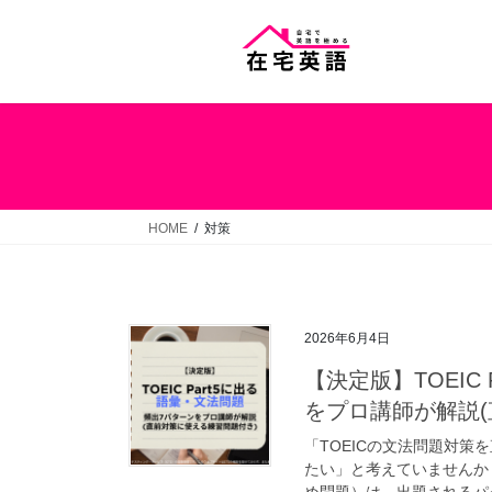
コ
ナ
ン
ビ
テ
ゲ
ン
ー
ツ
シ
へ
ョ
ス
ン
キ
に
ッ
移
HOME
対策
プ
動
2026年6月4日
【決定版】TOEIC
をプロ講師が解説(
「TOEICの文法問題対策
たい」と考えていませんか？
め問題）は、出題されるパタ