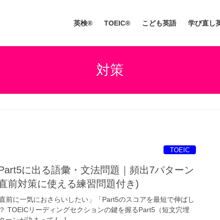
英検®
TOEIC®
こども英語
学び直し
対策
TOEIC
 Part5に出る語彙・文法問題｜頻出7パターン
直前対策に使える練習問題付き)
を直前に一気におさらいしたい」「Part5のスコアを最短で伸ばし
 TOEICリーディングセクションの鍵を握るPart5（短文穴埋
ーンが決まって […]