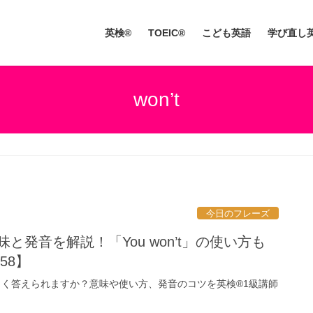
英検®
TOEIC®
こども英語
学び直し
won’t
今日のフレーズ
意味と発音を解説！「You won’t」の使い方も
58】
正しく答えられますか？意味や使い方、発音のコツを英検®1級講師