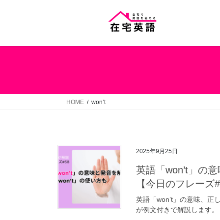
コ
ナ
ン
ビ
テ
ゲ
ン
ー
ツ
シ
へ
ョ
ス
ン
キ
に
ッ
移
HOME
won’t
プ
動
2025年9月25日
英語「won’t」の
【今日のフレーズ#
英語「won’t」の意味、
が例文付きで解説します。