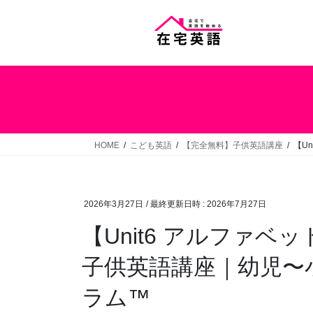
コ
ナ
ン
ビ
テ
ゲ
ン
ー
ツ
シ
へ
ョ
ス
ン
キ
に
ッ
移
HOME
こども英語
【完全無料】子供英語講座
【U
プ
動
2026年3月27日
/ 最終更新日時 :
2026年7月27日
【Unit6 アルファベ
子供英語講座｜幼児〜小
ラム™