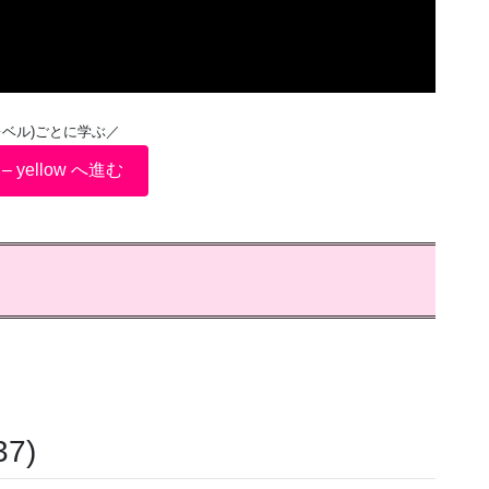
レベル)ごとに学ぶ／
7 – yellow へ進む
7)