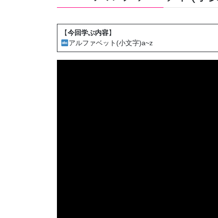
【
今回学ぶ内容
】
アルファベット(小文字)a~z