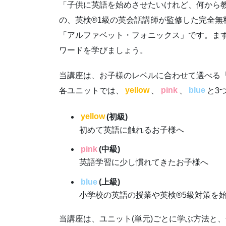
「子供に英語を始めさせたいけれど、何から
の、英検®1級の英会話講師が監修した完全無料の
「アルファベット・フォニックス」です。まず
ワードを学びましょう。
当講座は、お子様のレベルに合わせて選べる「
各ユニットでは、
yellow
、
pink
、
blue
と3
yellow
(初級)
初めて英語に触れるお子様へ
pink
(
中級
)
英語学習に少し慣れてきたお子様へ
blue
(
上級
)
小学校の英語の授業や英検®5級対策を
当講座は、ユニット(単元)ごとに学ぶ方法と、