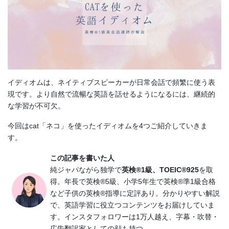
イディオムは、ネイティブスピーカーが日常会話で頻繁に使う表
現です。より自然で流暢な英語を話せるようになるには、継続的
な学習が不可欠。
今回はcat「ネコ」を使ったイディオムを4つご紹介していきま
す。
この記事を書いた人
純ジャパながら独学で
英検®1級、TOEIC®925
を取
得。年長で英検®5級、小学5年生で英検®準1級合格
など子供の英検®指導に定評あり。分かりやすい解説
で、英語学習に役立つコンテンツをお届けしていま
す。インスタフォロワーは1万人越え、字幕・吹替・
広告翻訳家としての顔も持つ。