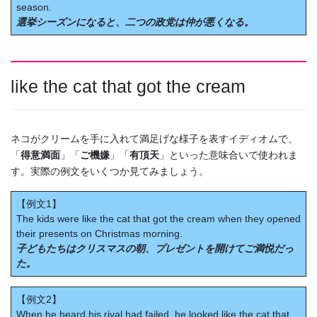
season.
選挙シーズンになると、二つの政党は仲が悪くなる。
like the cat that got the cream
ネコがクリームを手に入れて満足げな様子を表すイディオムで、
「
得意満面
」「
ご機嫌
」「
有頂天
」といった意味合いで使われま
す。実際の例文をいくつか見てみましょう。
【例文1】
The kids were like the cat that got the cream when they opened
their presents on Christmas morning.
子どもたちはクリスマスの朝、プレゼントを開けてご満悦だっ
た。
【例文2】
When he heard his rival had failed, he looked like the cat that