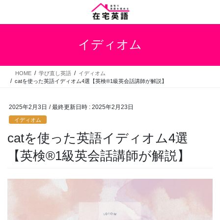
コ
ナ
ン
ビ
テ
ゲ
ン
ー
イディオム
ツ
シ
へ
ョ
ス
ン
HOME
学び直し英語
イディオム
キ
に
catを使った英語イディオム4選【英検®1級英会話講師が解説】
ッ
移
プ
動
2025年2月3日
/ 最終更新日時 :
2025年2月23日
イディオム
catを使った英語イディオム4選
【英検®1級英会話講師が解説】