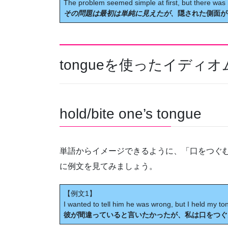
The problem seemed simple at first, but there was 
その問題は最初は単純に見えたが、
隠された側面が
tongueを使ったイディオ
hold/bite one’s tongue
単語からイメージできるように、「口をつぐ
に例文を見てみましょう。
【例文1】
I wanted to tell him he was wrong, but I held my to
彼が間違っていると言いたかったが、私は口をつぐ