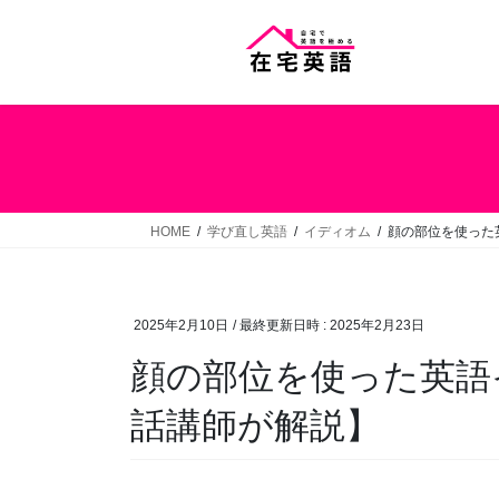
コ
ナ
ン
ビ
テ
ゲ
ン
ー
ツ
シ
へ
ョ
ス
ン
キ
に
ッ
移
HOME
学び直し英語
イディオム
顔の部位を使った
プ
動
2025年2月10日
/ 最終更新日時 :
2025年2月23日
顔の部位を使った英語
話講師が解説】