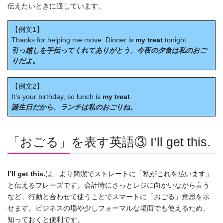
伝えたいときに適しています。
【例文1】
Thanks for helping me move. Dinner is
my treat
tonight.
引っ越しを手伝ってくれてありがとう。今夜の夕食は私のおご
りだよ。
【例文2】
It’s your birthday, so lunch is
my treat
.
誕生日だから、ランチは私のおごりね。
「おごる」を表す英語③ I’ll get this.
I’ll get this.
は、より簡潔でストレートに「私がこれを払います」
と伝えるフレーズです。会計時にさっとレジに向かいながら言う
など、行動と合わせて使うことでスマートに「おごる」意思を示
せます。ビジネスの場や少しフォーマルな場面でも使えるため、
知っておくと便利です。