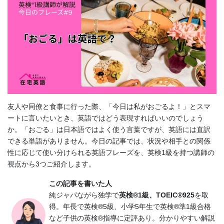
友人や同僚と食事に行った際、「今日は私がおごるよ！」とスマ
ートに言いたいとき、英語ではどう表現すればいいのでしょう
か。「おごる」は日本語ではよく使う言葉ですが、英語には直訳
できる単語がありません。今日の記事では、状況や相手との関係
性に応じて使い分けられる英語フレーズを、英検1級を持つ講師の
視点から3つご紹介します。
この記事を書いた人
純ジャパながら独学で
英検®1級、TOEIC®925
を取
得。年長で英検®5級、小学5年生で英検®準1級合格
など子供の英検®指導に定評あり。分かりやすい解説