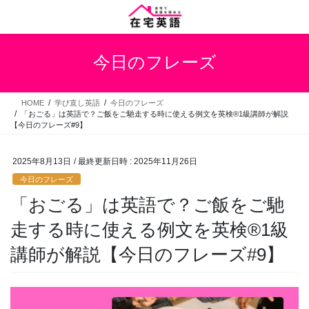
コ
ナ
ン
ビ
テ
ゲ
ン
ー
今日のフレーズ
ツ
シ
へ
ョ
ス
ン
HOME
学び直し英語
今日のフレーズ
キ
に
「おごる」は英語で？ご飯をご馳走する時に使える例文を英検®1級講師が解説
ッ
移
【今日のフレーズ#9】
プ
動
2025年8月13日
/ 最終更新日時 :
2025年11月26日
今日のフレーズ
「おごる」は英語で？ご飯をご馳
走する時に使える例文を英検®1級
講師が解説【今日のフレーズ#9】