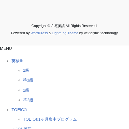
Copyright © 在宅英語 All Rights Reserved.
Powered by
WordPress
&
Lightning Theme
by Vektor,Inc. technology.
MENU
英検®
1級
準1級
2級
準2級
TOEIC®
TOEIC®1ヶ月集中プログラム