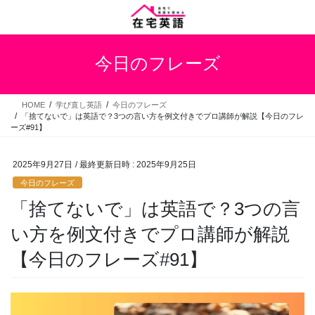
コ
ナ
ン
ビ
テ
ゲ
ン
ー
今日のフレーズ
ツ
シ
へ
ョ
ス
ン
HOME
学び直し英語
今日のフレーズ
キ
に
「捨てないで」は英語で？3つの言い方を例文付きでプロ講師が解説【今日のフレ
ッ
移
ーズ#91】
プ
動
2025年9月27日
/ 最終更新日時 :
2025年9月25日
今日のフレーズ
「捨てないで」は英語で？3つの言
い方を例文付きでプロ講師が解説
【今日のフレーズ#91】