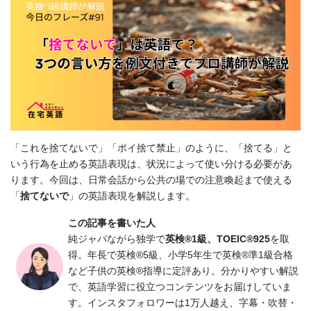
「これを捨てないで」「ポイ捨て禁止」のように、「捨てる」と
いう行為を止める英語表現は、状況によって使い分ける必要があ
ります。今回は、日常会話から公共の場での注意喚起まで使える
「
捨てないで
」の英語表現を解説します。
この記事を書いた人
純ジャパながら独学で
英検®1級、TOEIC®925
を取
得。年長で英検®5級、小学5年生で英検®準1級合格
など子供の英検®指導に定評あり。分かりやすい解説
で、英語学習に役立つコンテンツをお届けしていま
す。インスタフォロワーは1万人越え、字幕・吹替・