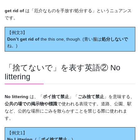
get rid of
は「厄介なものを手放す/処分する」というニュアンス
です。
【例文3】
Don’t get rid of
the this one, though. (青い服は
処分しないで
ね。)
「捨てないで」を表す英語② No
littering
No littering
は、「
ポイ捨て禁止
」「
ごみ捨て禁止
」を意味する、
公共の場での掲示物や標識
で使われる表現です。道路、公園、駅
など、公的な場所にごみを散らかすことを禁じる際に使われま
す。
【例文1】
No Littering
. (「
ポイ捨て禁止
」)