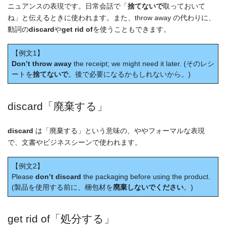
ニュアンスの表現です。日常会話で「
捨てないで
取っておいて
ね」と伝えるときに使われます。また、throw away の代わりに、
動詞の
discard
や
get rid of
を使うこともできます。
【例文1】
Don’t throw away
the receipt; we might need it later. (そのレシ
ートを
捨てないで
。後で必要になるかもしれないから。)
discard「廃棄する」
discard
は「廃棄する」という意味の、ややフォーマルな表現
で、文書やビジネスシーンで使われます。
【例文2】
Please
don’t discard
the packaging before using the product.
(製品を使用する前に、梱包材を
廃棄しないでください
。)
get rid of「処分する」