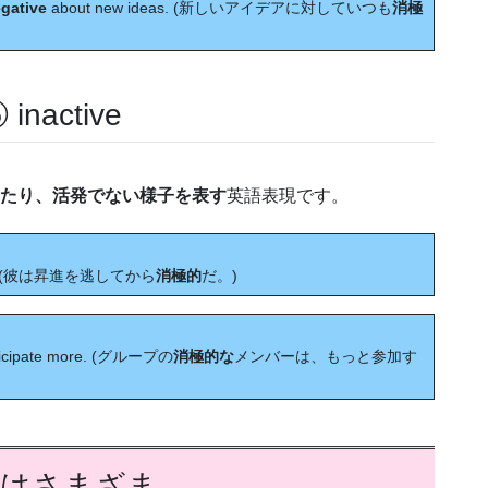
gative
about new ideas. (新しいアイデアに対していつも
消極
active
たり、活発でない様子を表す
英語表現です。
tion. (彼は昇進を逃してから
消極的
だ。)
articipate more. (グループの
消極的な
メンバーは、もっと参加す
語はさまざま