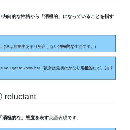
い内向的な性格から「消極的」になっていることを指す
 in class. (彼は授業中あまり発言しない
消極的な
生徒です。)
p once you get to know her. (彼女は最初はかなり
消極的
だが、知り
luctant
「消極的な」態度を表す
英語表現です。