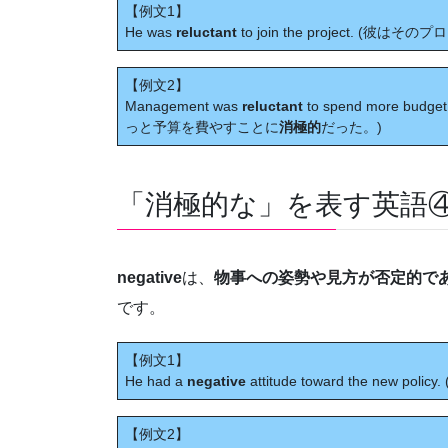
【例文1】
He was
reluctant
to join the project. (
【例文2】
Management was
reluctant
to spend more bu
っと予算を費やすことに
消極的
だった。)
「消極的な」を表す英語④ ne
negative
は、
物事への姿勢や見方が否定的で
です。
【例文1】
He had a
negative
attitude toward the new 
【例文2】