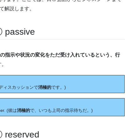
て解説します。
assive
の指示や状況の変化をただ受け入れているという、行
す。
はグループディスカッションで
消極的
です。)
rder. (彼は
消極的
で、いつも上司の指示待ちだ。)
served