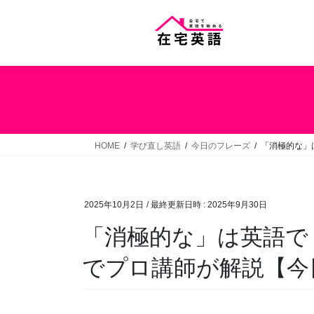
コ
ナ
ン
ビ
テ
ゲ
ン
ー
ツ
シ
へ
ョ
ス
ン
キ
に
ッ
移
HOME
学び直し英語
今日のフレーズ
「消極的な」
プ
動
2025年10月2日
/ 最終更新日時 :
2025年9月30日
「消極的な」は英語で
でプロ講師が解説【今日