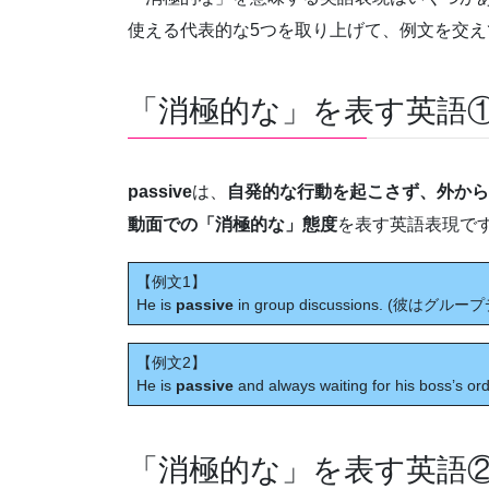
使える代表的な5つを取り上げて、例文を交え
「消極的な」を表す英語① p
passive
は、
自発的な行動を起こさず、外から
動面での「消極的な」態度
を表す英語表現で
【例文1】
He is
passive
in group discussions. (彼
【例文2】
He is
passive
and always waiting for his boss’s o
「消極的な」を表す英語② re