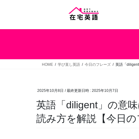
コ
ナ
ン
ビ
テ
ゲ
ン
ー
ツ
シ
へ
ョ
ス
ン
キ
に
ッ
移
HOME
学び直し英語
今日のフレーズ
英語「dili
プ
動
2025年10月8日
/ 最終更新日時 :
2025年10月7日
英語「diligent」
読み方を解説【今日のフ