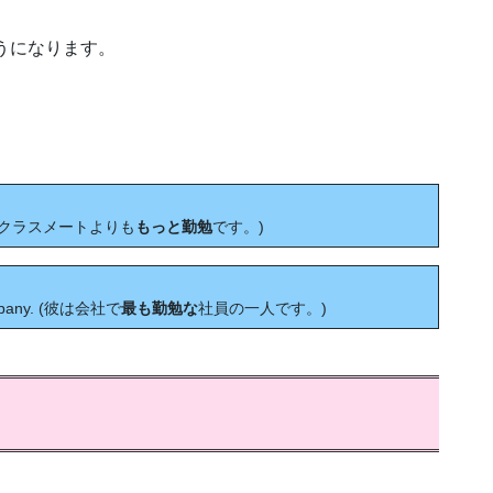
ようになります。
 (彼女はクラスメートよりも
もっと勤勉
です。)
ompany. (彼は会社で
最も勤勉な
社員の一人です。)
？