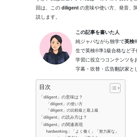
回は、この
diligent
の意味や使い方、発音、関
説します。
この記事を書いた人
純ジャパながら独学で
英検®
生で英検®準1級合格など
学習に役立つコンテンツを
字幕・吹替・広告翻訳家と
目次
「diligent」の意味は？
「diligent」の使い方
「diligent」の比較級と最上級
「diligent」の読み方は？
「diligent」の関連表現
hardworking：「よく働く」「努力家な」