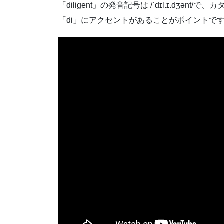
「diligent」の発音記号は /ˈdɪl.ɪ.dʒənt/
「di」にアクセントがあることがポイントで