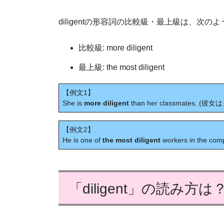
diligentの形容詞の比較級・最上級は、次の
比較級: more diligent
最上級: the most diligent
【例文1】
She is
more diligent
than her classmates.
【例文2】
He is one of
the most diligent
workers in the c
「diligent」の読み方は