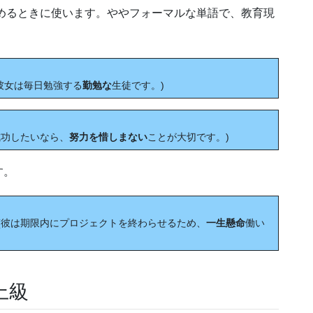
りを褒めるときに使います。ややフォーマルな単語で、教育現
。
day. (彼女は毎日勉強する
勤勉な
生徒です。)
ed. (成功したいなら、
努力を惜しまない
ことが大切です。)
す。
t on time. (彼は期限内にプロジェクトを終わらせるため、
一生懸命
働い
上級