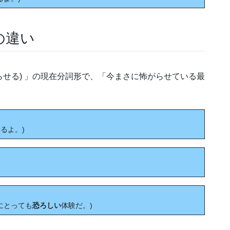
との違い
 (怖がらせる) 」の現在分詞形で、「今まさに怖がらせている最
。
るよ。)
れは誰にとっても
恐ろしい
体験だ。)