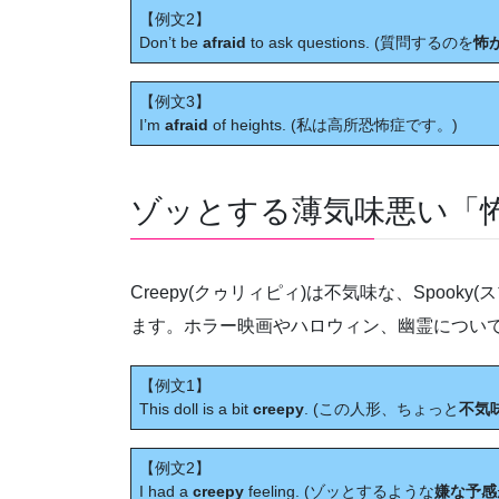
【例文2】
Don’t be
afraid
to ask questions. (質問するのを
怖
【例文3】
I’m
afraid
of heights. (私は高所恐怖症です。)
ゾッとする薄気味悪い「怖い」 C
Creepy(クゥリィピィ)は不気味な、Spoo
ます。ホラー映画やハロウィン、幽霊につい
【例文1】
This doll is a bit
creepy
. (この人形、ちょっと
不気
【例文2】
I had a
creepy
feeling. (ゾッとするような
嫌な予感