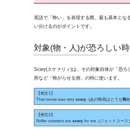
英語で「怖い」を表現する際、最も基本とな
い分けるのがポイントです。
対象(物・人)が恐ろしい時は 
Scary(スケァリィ)は、その対象自体が「
所など「怖がらせる側」の時に使います。
【例文1】
That movie was very
scary
. (あの映画はとても
怖
【例文2】
Roller coasters are
scary
for me. (ジェットコ