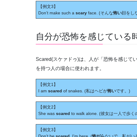
【例文3】
Don’t make such a
scary
face. (そんな
怖い
顔をし
自分が恐怖を感じている時は 
Scared(スケァドゥ)は、人が「恐怖を感じ
を持つ人の場合に使われます。
【例文1】
I am
scared
of snakes. (私はヘビが
怖い
です。)
【例文2】
She was
scared
to walk alone. (彼女は一人で歩
【例文3】
Don’t be
scared
. I’m here. (
怖がら
ないで。私がい