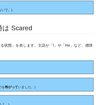
ないで。)
Scared
ている状態」を表します。主語が「I」や「He」など、感情
くのを
怖がって
いました。)
るよ。)