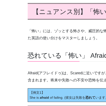
【ニュアンス別】「怖
「怖い」には、ゾッとする怖さや、威圧的な
た英語の使い分けをマスターしましょう。
恐れている「怖い」 Afrai
Afraid(アフレイドゥ)は、Scaredに近
含まれます。将来や失敗への不安や恐怖を伝
【例文1】
She is
afraid
of failing. (彼女は失敗を
恐れて
います