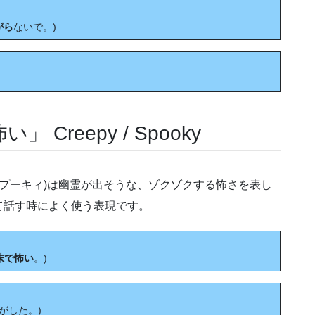
がら
ないで。)
reepy / Spooky
ky(スプーキィ)は幽霊が出そうな、ゾクゾクする怖さを表し
て話す時によく使う表現です。
味で怖い
。)
がした。)