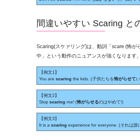
間違いやすい Scaring 
Scaring(スケァリング)は、動詞「scare
中」という動作のニュアンスが強くなります
【例文1】
You are
scaring
the kids. (子供たちを
怖がらせて
い
【例文2】
Stop
scaring
me! (
怖がらせる
のはやめて!)
【例文3】
It is a
scaring
experience for everyone. (そ