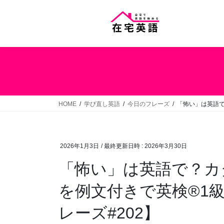
コ
ナ
ン
ビ
テ
ゲ
ン
ー
ツ
シ
へ
ョ
ス
ン
キ
に
ッ
移
HOME
学び直し英語
今日のフレーズ
「怖い」は英語で
プ
動
2026年1月3日
/ 最終更新日時 :
2026年3月30日
「怖い」は英語で？カ
を例文付きで英検®1
レーズ#202】