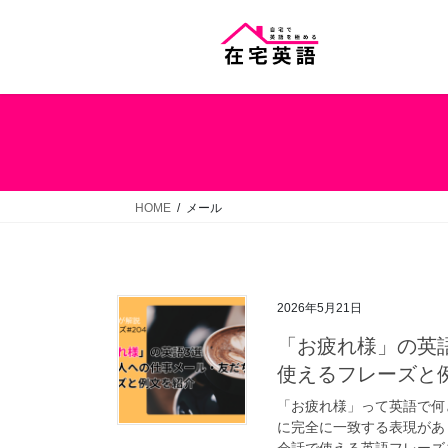
コ
ナ
ン
ビ
テ
ゲ
ン
ー
ツ
シ
へ
ョ
ス
ン
キ
に
ッ
移
HOME
メール
プ
動
2026年5月21日
「お疲れ様」の英
使えるフレーズと例
「お疲れ様」って英語で何
に完全に一致する表現があ
会話で使える英語フレーズ