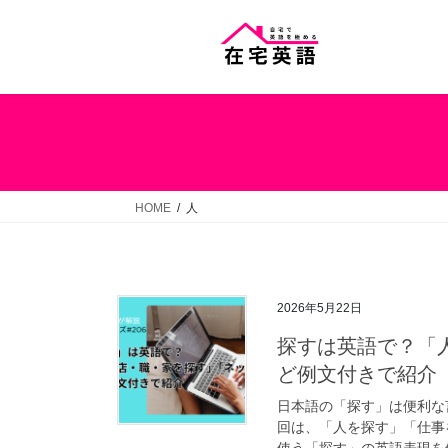
コ
ナ
ン
ビ
テ
ゲ
ン
ー
ツ
シ
へ
ョ
ス
ン
キ
に
ッ
移
HOME
人
プ
動
2026年5月22日
探すは英語で？「
ど例文付きで紹介【
日本語の「探す」は便利な
回は、「人を探す」「仕事
使う「探す」の英語表現を例