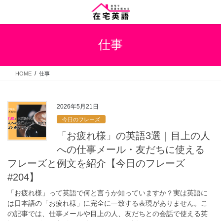
コ
ナ
ン
ビ
テ
ゲ
ン
ー
仕事
ツ
シ
へ
ョ
ス
ン
HOME
仕事
キ
に
ッ
移
プ
動
2026年5月21日
今日のフレーズ
「お疲れ様」の英語3選｜目上の人
への仕事メール・友だちに使える
フレーズと例文を紹介【今日のフレーズ
#204】
「お疲れ様」って英語で何と言うか知っていますか？実は英語に
は日本語の「お疲れ様」に完全に一致する表現がありません。こ
の記事では、仕事メールや目上の人、友だちとの会話で使える英