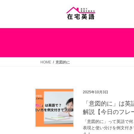
コ
ナ
ン
ビ
テ
ゲ
ン
ー
ツ
シ
へ
ョ
ス
ン
キ
に
ッ
移
HOME
意図的に
プ
動
2025年10月3日
「意図的に」は英
解説【今日のフレー
「意図的に」って英語で何
表現と使い分けを例文付き
う！