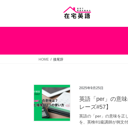
コ
ナ
ン
ビ
テ
ゲ
ン
ー
ツ
シ
へ
ョ
ス
ン
キ
に
ッ
移
HOME
接尾辞
プ
動
2025年9月25日
英語「per」の意
レーズ#57】
英語の「per」の意味を
を、英検®1級講師が例文付