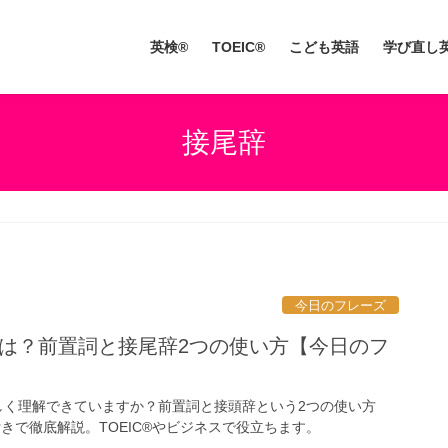
英検®
TOEIC®
こども英語
学び直し
接尾辞
今日のフレーズ
味は？前置詞と接尾辞2つの使い方【今日のフ
正しく理解できていますか？前置詞と接頭辞という2つの使い方
きで徹底解説。TOEIC®やビジネスで役立ちます。