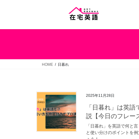
コ
ナ
ン
ビ
テ
ゲ
ン
ー
ツ
シ
へ
ョ
ス
ン
キ
に
ッ
移
HOME
日暮れ
プ
動
2025年11月28日
「日暮れ」は英語
説【今日のフレーズ
「日暮れ」を英語で何と言
と使い分けのポイントを例
ょう！