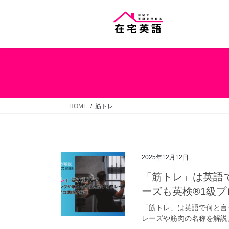
コ
ナ
ン
ビ
テ
ゲ
ン
ー
ツ
シ
へ
ョ
ス
ン
キ
に
ッ
移
HOME
筋トレ
プ
動
2025年12月12日
「筋トレ」は英語
ーズも英検®1級プ
「筋トレ」は英語で何と言う？W
レーズや筋肉の名称を解説