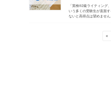
「英検®2級ライティング
いう多くの受験生が直面す
ないと高得点は望めません。
投
«
稿
の
ペ
ー
ジ
送
り