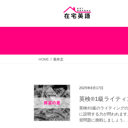
コ
ナ
ン
ビ
テ
ゲ
ン
ー
ツ
シ
へ
ョ
ス
ン
キ
に
ッ
移
HOME
英作文
プ
動
2025年8月17日
英検®1級ライティ
英検®1級のライティング
に説明する力が問われます
習問題に挑戦しましょう。こ