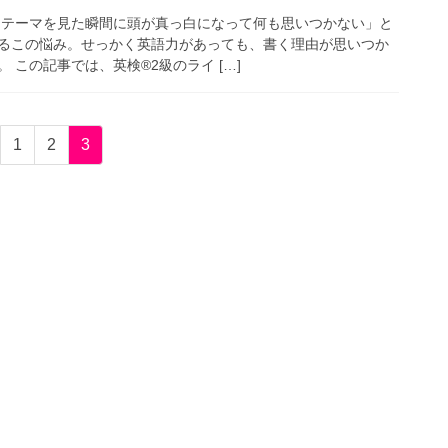
、テーマを見た瞬間に頭が真っ白になって何も思いつかない」と
るこの悩み。せっかく英語力があっても、書く理由が思いつか
 この記事では、英検®2級のライ […]
固
固
固
1
2
3
定
定
定
ペ
ペ
ペ
ー
ー
ー
ジ
ジ
ジ