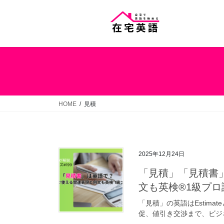
コ
ナ
ン
ビ
テ
ゲ
ン
ー
ツ
シ
へ
ョ
ス
ン
キ
に
ッ
移
HOME
見積
プ
動
2025年12月24日
「見積」「見積書
文も英検®1級プロ
「見積」の英語はEstima
促、値引き交渉まで、ビジ