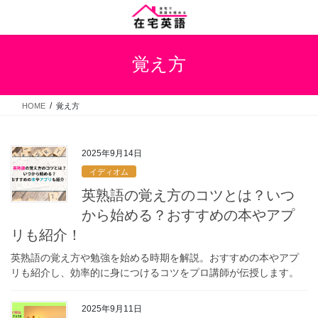
コ
ナ
ン
ビ
テ
ゲ
ン
ー
覚え方
ツ
シ
へ
ョ
ス
ン
HOME
覚え方
キ
に
ッ
移
プ
動
2025年9月14日
イディオム
英熟語の覚え方のコツとは？いつ
から始める？おすすめの本やアプ
リも紹介！
英熟語の覚え方や勉強を始める時期を解説。おすすめの本やアプ
リも紹介し、効率的に身につけるコツをプロ講師が伝授します。
2025年9月11日