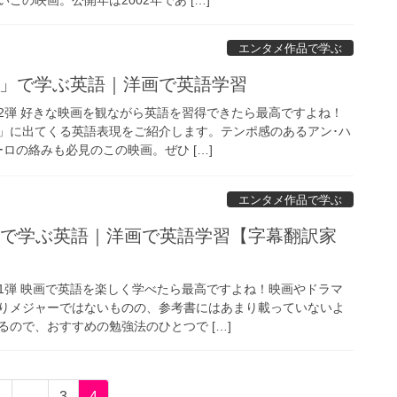
エンタメ作品で学ぶ
ン」で学ぶ英語｜洋画で英語学習
2弾 好きな映画を観ながら英語を習得できたら最高ですよね！
」に出てくる英語表現をご紹介します。テンポ感のあるアン･ハ
ロの絡みも必見のこの映画。ぜひ […]
エンタメ作品で学ぶ
」で学ぶ英語｜洋画で英語学習【字幕翻訳家
1弾 映画で英語を楽しく学べたら最高ですよね！映画やドラマ
りメジャーではないものの、参考書にはあまり載っていないよ
ので、おすすめの勉強法のひとつで […]
固
固
固
1
…
3
4