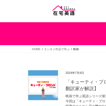
コ
ナ
ン
ビ
テ
ゲ
ン
ー
ツ
シ
へ
ョ
ス
ン
キ
に
ッ
移
HOME
エンタメ作品で学ぶ
映画
プ
動
2024年7月4日
「キューティ・ブ
翻訳家が解説】
映画で学ぶ英語シリーズ第
今回は「キューティ・ブロ
特徴のエルから目が離せない