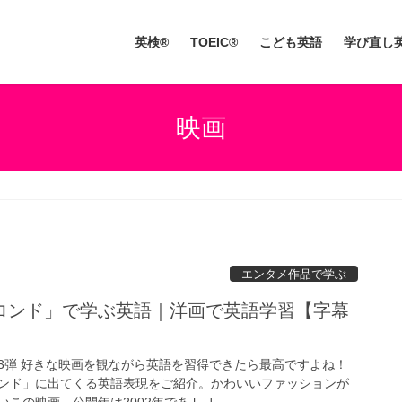
英検®
TOEIC®
こども英語
学び直し
映画
エンタメ作品で学ぶ
ロンド」で学ぶ英語｜洋画で英語学習【字幕
3弾 好きな映画を観ながら英語を習得できたら最高ですよね！
ンド」に出てくる英語表現をご紹介。かわいいファッションが
この映画。公開年は2002年であ […]