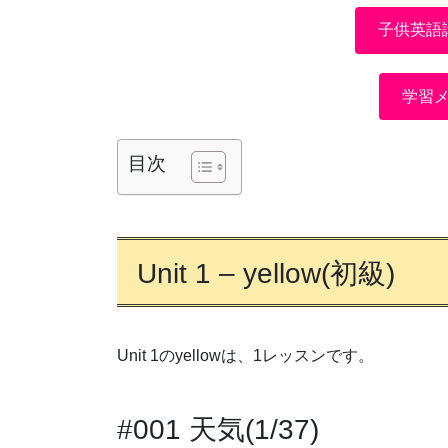
子供英語
学習
目次
Unit 1 – yellow(初級)
Unit 1のyellowは、1レッスンです。
#001 天気(1/37)