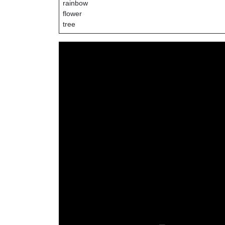
rainbow
flower
tree