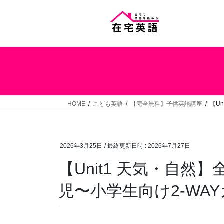
コ
ナ
ン
ビ
テ
ゲ
ン
ー
ツ
シ
へ
ョ
ス
ン
キ
に
ッ
移
HOME
こども英語
【完全無料】子供英語講座
【U
プ
動
2026年3月25日
/ 最終更新日時 :
2026年7月27日
【Unit1 天気・自然
児〜小学生向け2-WA