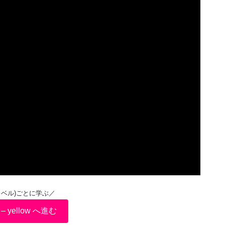
レベル)ごとに学ぶ／
2 – yellow へ進む