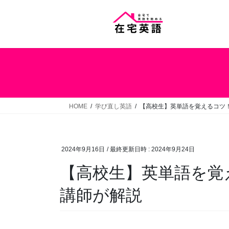
コ
ナ
ン
ビ
テ
ゲ
ン
ー
ツ
シ
へ
ョ
ス
ン
キ
に
ッ
移
HOME
学び直し英語
【高校生】英単語を覚えるコツ
プ
動
2024年9月16日
/ 最終更新日時 :
2024年9月24日
【高校生】英単語を覚
講師が解説