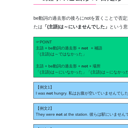
be動詞の過去形の後ろにnotを置くことで否
たは
「(主語)は～にいませんでした」
という意
☞POINT
主語 + be動詞の過去形 +
not
+ 補語
「(主語)は～ではなかった」
主語 + be動詞の過去形 +
not
+ 場所
「(主語)は～にいなかった」「(主語)は～になかっ
【例文1】
I was
not
hungry. 私はお腹が空いていませんでし
【例文2】
They were
not
at the station. 彼らは駅にいませ