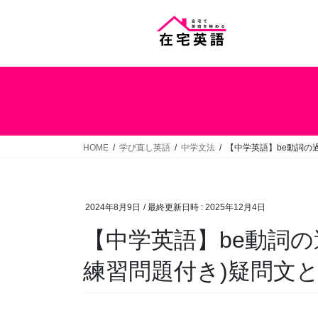
コ
ナ
ン
ビ
テ
ゲ
ン
ー
ツ
シ
へ
ョ
ス
ン
キ
に
ッ
移
HOME
学び直し英語
中学文法
【中学英語】be動詞の
プ
動
2024年8月9日
/ 最終更新日時 :
2025年12月4日
【中学英語】be動詞の
練習問題付き)疑問文