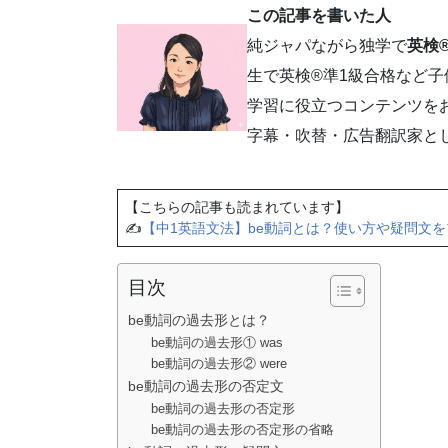
この記事を書いた人
純ジャパながら独学で
英検®
生で英検®準1級合格など
学習に役立つコンテンツを
字幕・吹替・広告翻訳家と
【こちらの記事も読まれています】
✍
【中1英語文法】be動詞とは？使い方や疑問文
目次
be動詞の過去形とは？
be動詞の過去形① was
be動詞の過去形② were
be動詞の過去形の否定文
be動詞の過去形の否定形
be動詞の過去形の否定形の省略