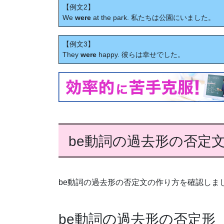
【例文2】
We
were
at the park. 私たちは公園にいました。
【例文3】
They
were
happy. 彼らは幸せでした。
be動詞の過去形の否定
be動詞の過去形の否定文の作り方を確認しま
be動詞の過去形の否定形