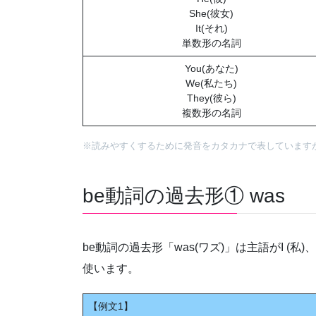
She(彼女)
It(それ)
単数形の名詞
You(あなた)
We(私たち)
They(彼ら)
複数形の名詞
※読みやすくするために発音をカタカナで表しています
be動詞の過去形① was
be動詞の過去形「was(ワズ)」は主語がI (私)、
使います。
【例文1】