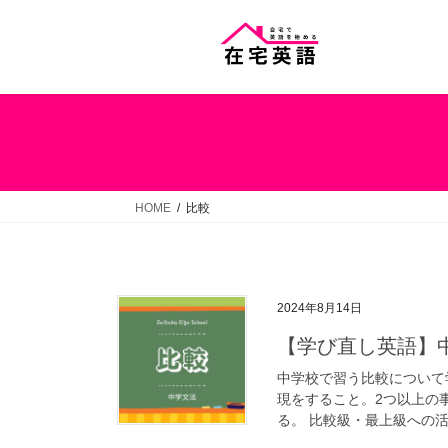
コ
ナ
ン
ビ
テ
ゲ
ン
ー
ツ
シ
へ
ョ
ス
ン
キ
に
ッ
移
HOME
比較
プ
動
2024年8月14日
【学び直し英語】
中学校で習う比較について
現をすること。2つ以上の
る。 比較級・最上級への活