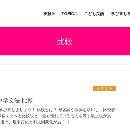
英検®
TOEIC®
こども英語
学び直し
比較
中学文法
中学文法 比較
学び直しましょう！ 比較とは？ 形容詞や副詞を活用し、比較表
事柄を比べる比較級と、最も優れているものを表す最上級があ
用は、規則変化と不規則変化があ […]