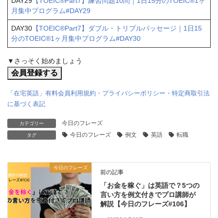
DAY29
【TOEIC®Part7】練習問題10問｜1日15分のTOEIC®1ヶ
月集中プログラム#DAY29
DAY30
【TOEIC®Part7】ダブル・トリプルパッセージ｜1日15
分のTOEIC®1ヶ月集中プログラム#DAY30
▼さっそく始めましょう
「在宅英語」有料会員利用規約・プライバシーポリシー・特定商取引法
に基づく表記
今日のフレーズ
カテゴリー
今日のフレーズ
例文
英語
転職
タグ
今日のフレーズ
前の記事
「お金を稼ぐ」は英語で？5つの
言い方を例文付きでプロ講師が
解説【今日のフレーズ#106】